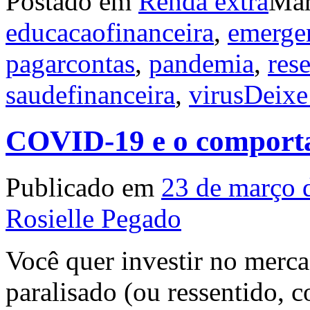
Postado em
Renda extra
Ma
educacaofinanceira
,
emerge
pagarcontas
,
pandemia
,
res
saudefinanceira
,
virus
Deixe
COVID-19 e o comport
Publicado em
23 de março 
Rosielle Pegado
Você quer investir no merca
paralisado (ou ressentido, 