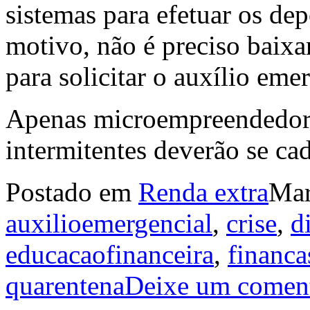
sistemas para efetuar os dep
motivo, não é preciso baixar
para solicitar o auxílio eme
Apenas microempreendedore
intermitentes deverão se cad
Postado em
Renda extra
Ma
auxilioemergencial
,
crise
,
d
educacaofinanceira
,
financa
quarentena
Deixe um coment