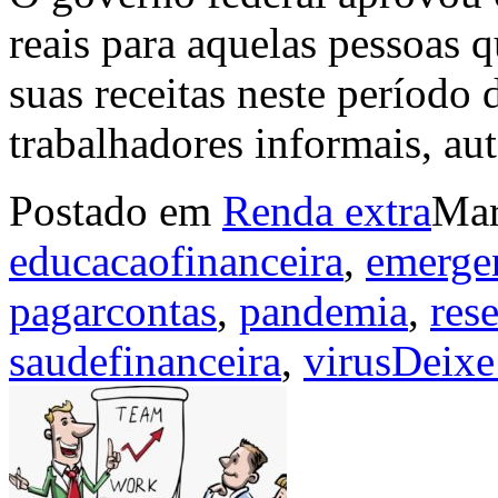
reais para aquelas pessoas 
suas receitas neste período 
trabalhadores informais, a
Postado em
Renda extra
Ma
educacaofinanceira
,
emerge
pagarcontas
,
pandemia
,
res
saudefinanceira
,
virus
Deixe