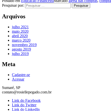
Postado em
Educação Financeira
Marcado
alerta nas compras
,
compra
Pesquisar por:
Arquivos
julho 2021
maio 2020
abril 2020
março 2020
novembro 2019
agosto 2019
julho 2019
Meta
Cadastre-se
Acessar
Sumaré, SP
contato@rosiellepegado.com.br
Link do Facebook
Link do Twitter
Link do LinkedIn